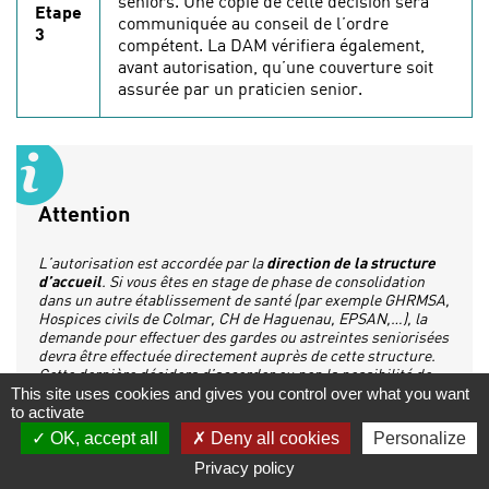
seniors. Une copie de cette décision sera
Etape
communiquée au conseil de l’ordre
3
compétent. La DAM vérifiera également,
avant autorisation, qu’une couverture soit
assurée par un praticien senior.
Attention
L’autorisation est accordée par la
direction de la structure
d’accueil
. Si vous êtes en stage de phase de consolidation
dans un autre établissement de santé (par exemple GHRMSA,
Hospices civils de Colmar, CH de Haguenau, EPSAN,…), la
demande pour effectuer des gardes ou astreintes seniorisées
devra être effectuée directement auprès de cette structure.
Cette dernière décidera d’accorder ou non la possibilité de
participer à la permanence des soins « seniors ».
This site uses cookies and gives you control over what you want
to activate
OK, accept all
Deny all cookies
Personalize
Indemnisation :
Lorsque le docteur junior participe au
Privacy policy
service des gardes médicales seniorisées, il est indemnisé